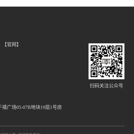
）【官网】
扫码关注公众号
场05-07B地块19层1号房