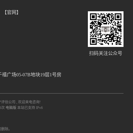
）【官网】
扫码关注公众号
场05-07B地块19层1号房
估公司 , 欢迎来电咨询!
89次
电脑版
本站已支持 IPv6
间删除。