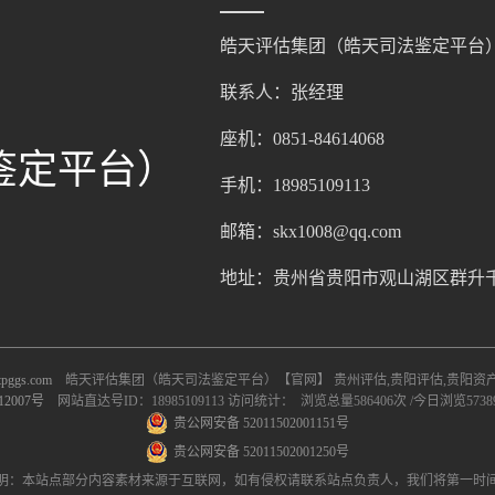
皓天评估集团（皓天司法鉴定平台
联系人：张经理
座机：0851-84614068
鉴定平台）
手机：18985109113
邮箱：skx1008@qq.com
地址：贵州省贵阳市观山湖区群升千禧广
pggs.com
皓天评估集团（皓天司法鉴定平台）【官网】 贵州评估,贵阳评估,贵阳资产评
12007号
网站直达号ID：18985109113 访问统计： 浏览总量586406次 /今日浏览573
贵公网安备 52011502001151号
贵公网安备 52011502001250号
明：本站点部分内容素材来源于互联网，如有侵权请联系站点负责人，我们将第一时